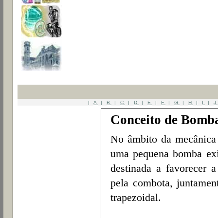
|
A
|
B
|
C
|
D
|
E
|
F
|
G
|
H
|
I
|
J
Conceito de Bomb
No âmbito da mecânica
uma pequena bomba exis
destinada a favorecer 
pela combota, juntamen
trapezoidal.