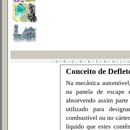
|
A
|
B
|
C
|
D
|
E
|
F
|
G
|
H
|
I
|
J
Conceito de Deflet
Na mecânica automóvel, 
na panela de escape 
absorvendo assim parte
utilizado para design
combustível ou no cárter
líquido que estes cont