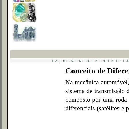
|
A
|
B
|
C
|
D
|
E
|
F
|
G
|
H
|
I
|
J
Conceito de Difere
Na mecânica automóvel, 
sistema de transmissão 
composto por uma roda 
diferenciais (satélites e 