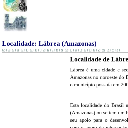
Localidade: Lábrea (Amazonas)
|
A
|
B
|
C
|
D
|
E
|
F
|
G
|
H
|
I
|
J
|
K
|
L
|
M
|
N
|
O
|
P
|
Q
|
R
|
S
|
T
|
U
|
V
|
W
|
X
|
Y
|
Z
|
Localidade de Lábr
Lábrea é uma cidade e sed
Amazonas no noroeste do 
o município possuía em 200
Esta localidade do Brasil n
(Amazonas) ou se tem um b
seu apoio para o desenvol
com o apoio de internautas 