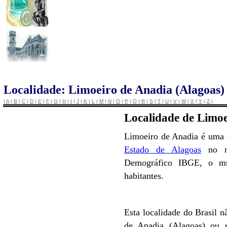
Localidade: Limoeiro de Anadia (Alagoas)
|
A
|
B
|
C
|
D
|
E
|
F
|
G
|
H
|
I
|
J
|
K
|
L
|
M
|
N
|
O
|
P
|
Q
|
R
|
S
|
T
|
U
|
V
|
W
|
X
|
Y
|
Z
|
Localidade de Limoe
Limoeiro de Anadia é uma c
Estado de Alagoas
no no
Demográfico IBGE, o mu
habitantes.
Esta localidade do Brasil n
de Anadia (Alagoas) ou 