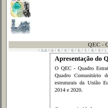
QEC - 
|
0-9
|
A
|
B
|
C
|
D
|
E
|
F
|
G
|
H
|
I
Apresentação do 
O QEC - Quadro Estra
Quadro Comunitário d
estruturais da União E
2014 e 2020.