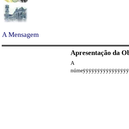
A Mensagem
Apresentação da Ob
A Men
númeÿÿÿÿÿÿÿÿÿÿÿÿÿÿÿÿ