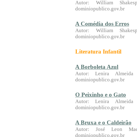
Aut
or: William Shakesp
dominiopublico.gov.br
A Comédia dos Erros
Aut
or: William Shakesp
dominiopublico.gov.br
Literatura Infantil
A Borboleta Azul
Aut
or:
Lenira Almeida
dominiopublico.gov.br
O Peixinho e o Gato
Aut
or:
Lenira Almeida
dominiopublico.gov.br
A Bruxa e o Caldeirão
Aut
or:
José Leon Mac
dominiopublico.gov.br