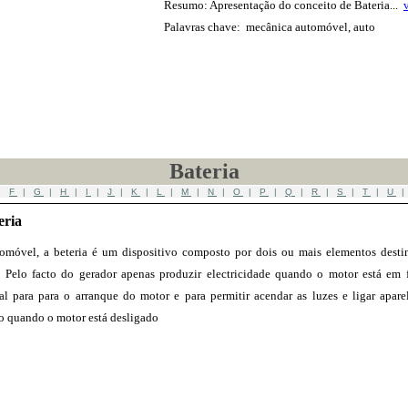
Resumo: Apresentação do conceito de Bateria...
Palavras chave: mecânica automóvel, auto
Bateria
|
F
|
G
|
H
|
I
|
J
|
K
|
L
|
M
|
N
|
O
|
P
|
Q
|
R
|
S
|
T
|
U
eria
omóvel, a beteria é um dispositivo composto por dois ou mais elementos desti
a. Pelo facto do gerador apenas produzir electricidade quando o motor está em
ial para para o arranque do motor e para permitir acendar as luzes e ligar apare
 quando o motor está desligado