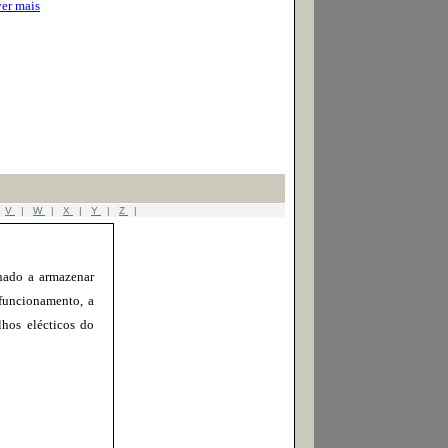
ver mais
|
V
|
W
|
X
|
Y
|
Z
|
nado a armazenar
 funcionamento, a
lhos elécticos do