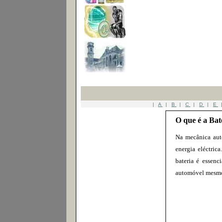
|
A
|
B
|
C
|
D
|
E
O que é a Bat
Na mecânica aut
energia eléctric
bateria é essenc
automóvel mesmo