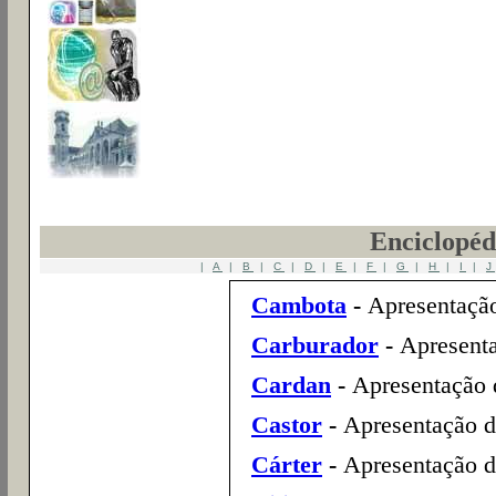
Enciclopéd
|
A
|
B
|
C
|
D
|
E
|
F
|
G
|
H
|
I
|
J
Cambota
-
Apresentação
Carburador
-
Apresenta
Cardan
-
Apresentação d
Castor
-
Apresentação do
Cárter
-
Apresentação do