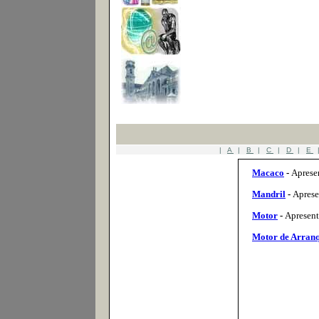
|
A
|
B
|
C
|
D
|
E
Macaco
-
Aprese
Mandril
-
Aprese
Motor
-
Apresent
Motor de Arran