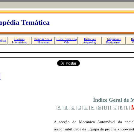
l
Índice Geral de 
|
A
|
B
|
C
|
D
|
E
|
F
|
G
|
H
|
I
|
J
|
K
|
L
|
A secção de Mecânica Automóvel da enciclo
responsabilidade da Equipa da própria knoow.net