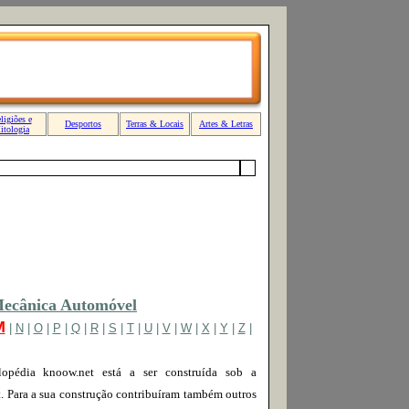
Mecânica Automóvel
M
|
N
|
O
|
P
|
Q
|
R
|
S
|
T
|
U
|
V
|
W
|
X
|
Y
|
Z
|
pédia knoow.net está a ser construída sob a
. Para a sua construção contribuíram também outros