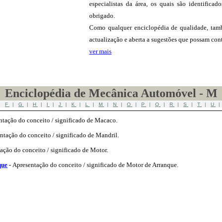
especialistas da área, os quais são identifica
obrigado.
Como qualquer enciclopédia de qualidade, tam
actualização e aberta a sugestões que possam cont
ver mais
Enciclopédia de Mecânica Automóvel - M
|
F
|
G
|
H
|
I
|
J
|
K
|
L
|
M
|
N
|
O
|
P
|
Q
|
R
|
S
|
T
|
U
ntação do conceito / significado de Macaco.
ntação do conceito / significado de Mandril.
ação do conceito / significado de Motor.
que
-
Apresentação do conceito / significado de Motor de Arranque.