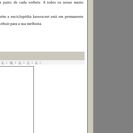
dos junto de cada verbete. A todos os nosso muito
bém a enciclopédia knoow.net está em permanente
ribuir para a sua melhoria.
|
V
|
W
|
X
|
Y
|
Z
|