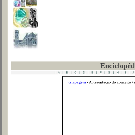
Enciclopéd
|
A
|
B
|
C
|
D
|
E
|
F
|
G
|
H
|
I
|
J
Gripagem
-
Apresentação do conceito / 