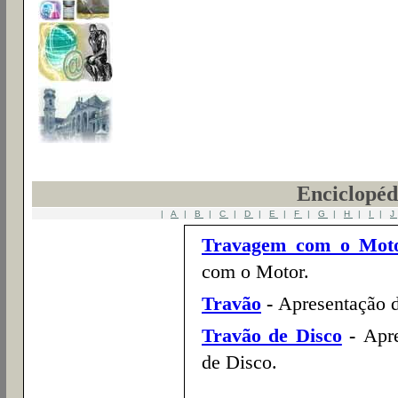
Enciclopéd
|
A
|
B
|
C
|
D
|
E
|
F
|
G
|
H
|
I
|
J
Travagem com o Mot
com o Motor.
Travão
-
Apresentação d
Travão de Disco
-
Apre
de Disco.