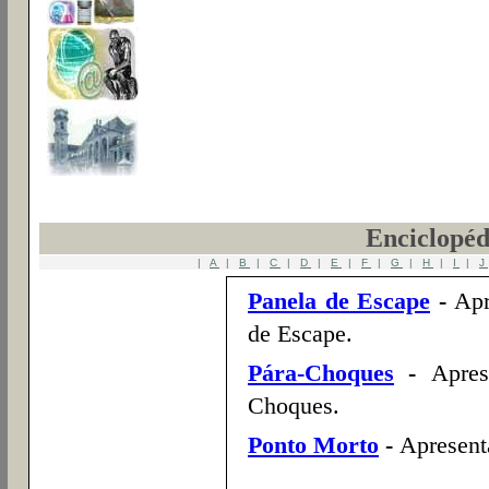
Enciclopéd
|
A
|
B
|
C
|
D
|
E
|
F
|
G
|
H
|
I
|
J
Panela de Escape
-
Apr
de Escape.
Pára-Choques
-
Apres
Choques.
Ponto Morto
-
Apresent