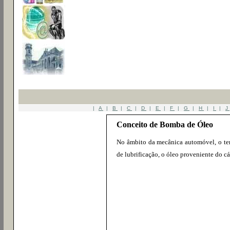
|
A
|
B
|
C
|
D
|
E
|
F
|
G
|
H
|
I
|
J
Conceito de Bomba de Óleo
No âmbito da mecânica automóvel, o te
de lubrificação, o óleo proveniente do cár