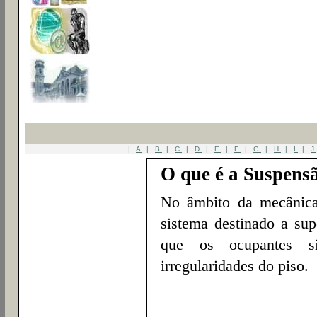
|
A
|
B
|
C
|
D
|
E
|
F
|
G
|
H
|
I
|
J
O que é a Suspens
No âmbito da mecânica
sistema destinado a sup
que os ocupantes s
irregularidades do piso.